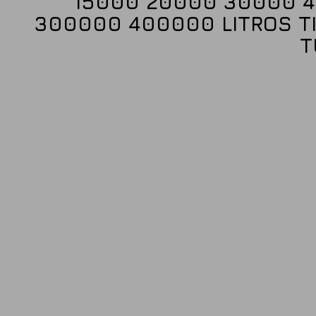
15000 20000 30000 
300000 400000 LITROS TI
T