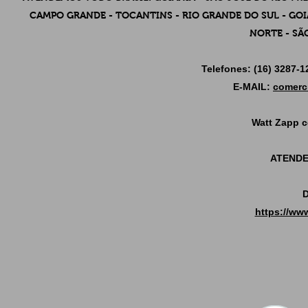
CAMPO GRANDE - TOCANTINS - RIO GRANDE DO SUL - GOIÁ
NORTE - SÃ
Telefones: (16) 3287-1
E-MAIL:
comerc
Watt Zapp c
ATENDE
https://ww