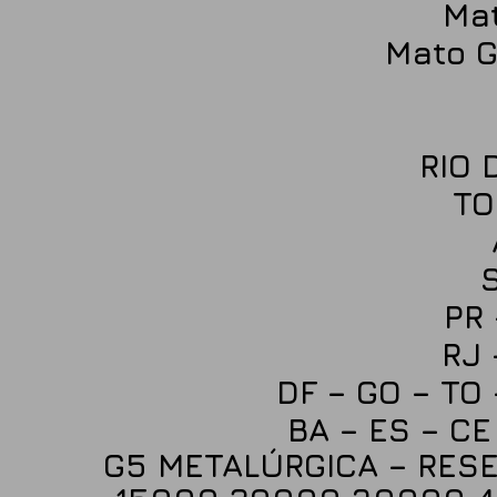
Ma
Mato G
RIO 
TO
PR 
RJ 
DF – GO – TO 
BA – ES – CE 
G5 METALÚRGICA – RES