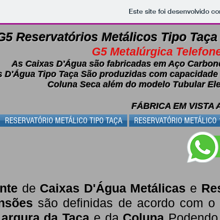
Este site foi desenvolvido c
G5 Reservatórios Metálicos Tipo Taça
G5 Metalúrgica Telefon
As Caixas D'Água são fabricadas em Aço Carbo
n
s D'Água Tipo Taça São produzidas com capacidade e
Coluna Seca além do modelo Tubular Ele
FÁBRICA EM VISTA 
RESERVATÓRIO METÁLICO TIPO TAÇA
RESERVATÓRIO METÁLICO 10
nte
de
Caixas D'Água Metálicas
e
Re
nsões
são definidas de acordo com 
Largura da Taça
e da
Coluna
Podendo c